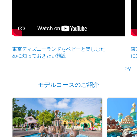
東京ディズニーランドをベビーと楽しむた
東
めに知っておきたい施設
に
モデルコースのご紹介