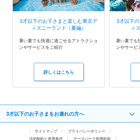
3才以下のお子さまと楽しむ東京デ
3才以下
ィズニーランド（夏編）
ィ
暑い夏でも快適に過ごせるアトラクショ
暑い夏でも
ンやサービスをご紹介
ンやサービ
詳しくはこちら
3才以下のお子さまをお連れの方へ
サイトマップ
プライバシーポリシー
法的制約と使用条件
テーマパーク利用約款