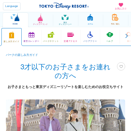
Language
お気に入り
東京
東京
HOME
ホテル
予約 / 購入
ディズニーランド
ディズニーシー
運営カレンダー
パークチケット
交通アクセス
バリアフリー
ヘルプ
検
楽しみ方ガイド
パークの楽しみ方ガイド
3才以下のお子さまをお連れ
の方へ
お子さまともっと東京ディズニーリゾートを楽しむためのお役立ちサイト