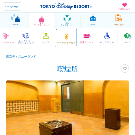
Language
お気に入り
東京
東京
HOME
ホテル
予約 / 購入
ディズニーランド
ディズニーシー
キャラクター
レード/ショー
マップ
交通アクセス
バリアフリー
ヘルプ
パークのサービス
グリーティング
東京ディズニーランド
喫煙所