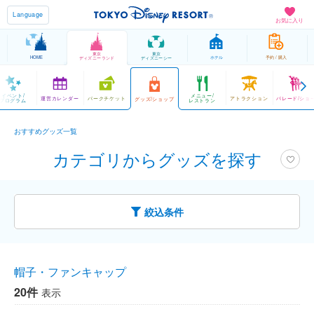
Language
お気に入り
東京
東京
HOME
ホテル
予約 / 購入
ディズニーランド
ディズニーシー
イベント/
メニュー/
運営カレンダー
パークチケット
アトラクション
パレード/ショ
グッズ/ショップ
プログラム
レストラン
おすすめグッズ一覧
カテゴリからグッズを探す
絞込条件
帽子・ファンキャップ
20件
表示