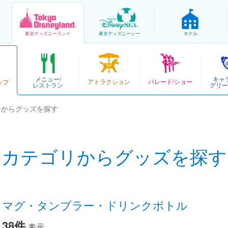
東京
ディズニーランド
東京
ディズニーシー
ホテル
メニュー/
キャ
アトラクション
パレード/ショー
ップ
レストラン
グリー
リからグッズを探す
カテゴリからグッズを探す
マグ・タンブラー・ドリンクボトル
38件
表示