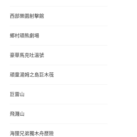
西部樂園射擊館
鄉村頑熊劇場
豪華馬克吐溫號
頑童湯姆之島巨木筏
巨雷山
飛濺山
海狸兄弟獨木舟歷險