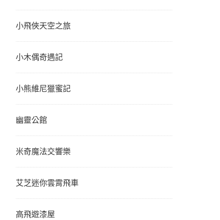
小飛俠天空之旅
小木偶奇遇記
小熊維尼獵蜜記
幽靈公館
米奇魔法交響樂
艾芝迷你雲霄飛車
高飛遊漆屋