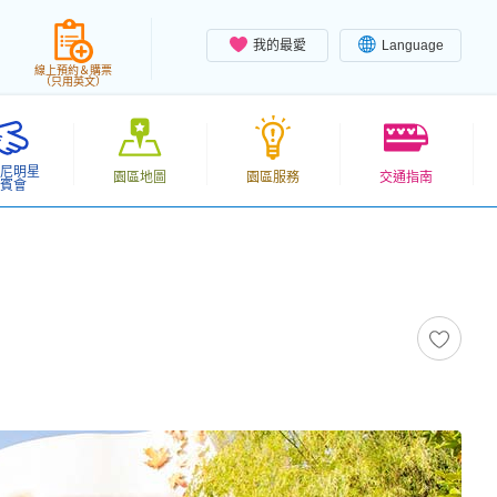
我的最愛
Language
線上預約＆購票
（只用英文）
尼明星
園區地圖
園區服務
交通指南
賓會