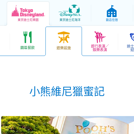
東京
迪士尼樂園
東京
迪士尼海洋
飯店住宿
遊行表演／
迪士
園區餐飲
遊樂設施
娛樂表演
迎
小熊維尼獵蜜記