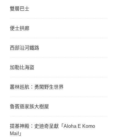
雙層巴士
便士拱廊
西部沿河鐵路
加勒比海盜
叢林巡航：勇闖野生世界
魯賓遜家族大樹屋
提基神殿：史迪奇呈獻「Aloha E Komo
Mai!」