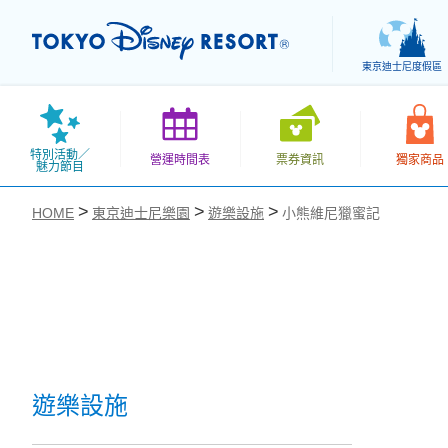
東京迪士尼度假區
特別活動／
營運時間表
票券資訊
獨家商品
魅力節目
HOME
東京迪士尼樂園
遊樂設施
小熊維尼獵蜜記
お気に入り
遊樂設施