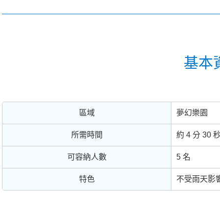
基本
區域
夢幻樂園
所需時間
約 4 分 30 
可容納人數
5 名
特色
不受雨天影