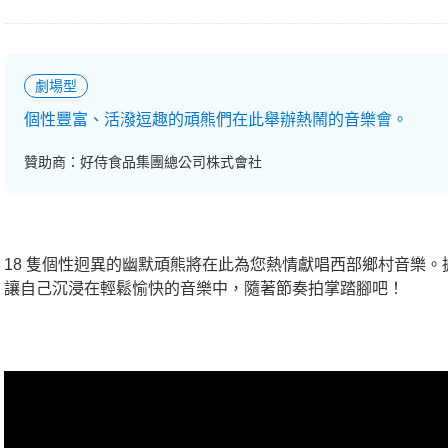
劇場型
個性豐富、活潑逗趣的頑熊們在此舉辦熱鬧的音樂會。
贊助商：好侍食品集團總公司株式會社
18 隻個性迥異的幽默頑熊將在此為您熱情獻唱西部鄉村音樂
讓自己沉浸在輕鬆愉快的音樂中，隨著節奏拍掌踏腳吧！