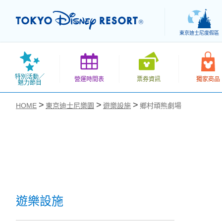
東京迪士尼度假區
特別活動／
營運時間表
票券資訊
獨家商品
魅力節目
HOME
東京迪士尼樂園
遊樂設施
鄉村頑熊劇場
お気に入り
遊樂設施