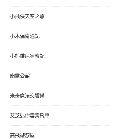
小飛俠天空之旅
小木偶奇遇記
小熊維尼獵蜜記
幽靈公館
米奇魔法交響樂
艾芝迷你雲霄飛車
高飛遊漆屋