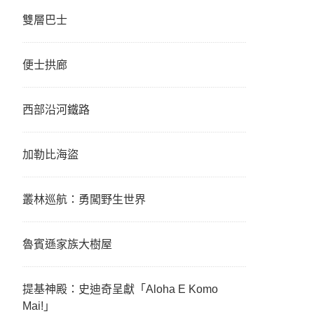
雙層巴士
便士拱廊
西部沿河鐵路
加勒比海盜
叢林巡航：勇闖野生世界
魯賓遜家族大樹屋
提基神殿：史迪奇呈獻「Aloha E Komo
Mai!」