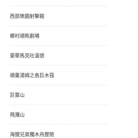
西部樂園射擊館
鄉村頑熊劇場
豪華馬克吐溫號
頑童湯姆之島巨木筏
巨雷山
飛濺山
海狸兄弟獨木舟歷險