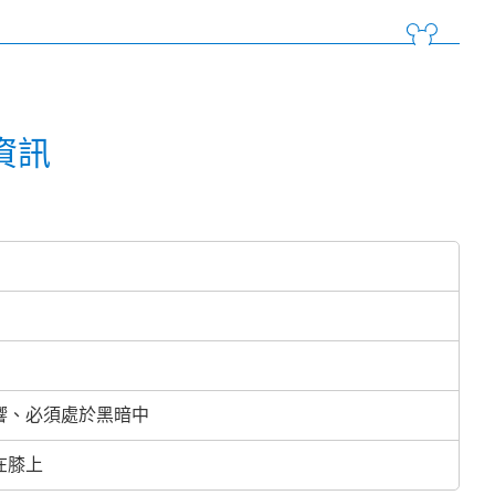
資訊
響、必須處於黑暗中
在膝上