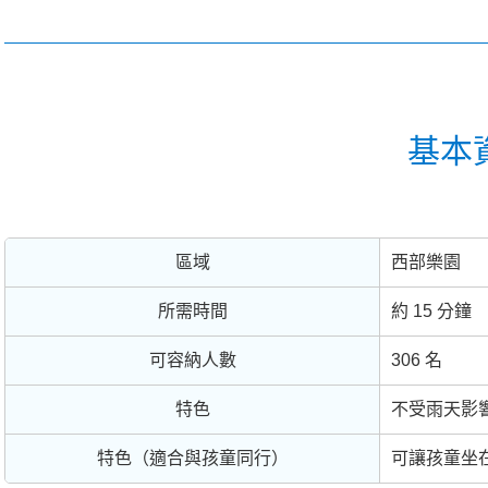
基本
區域
西部樂園
所需時間
約 15 分鐘
可容納人數
306 名
特色
不受雨天影
特色（適合與孩童同行）
可讓孩童坐