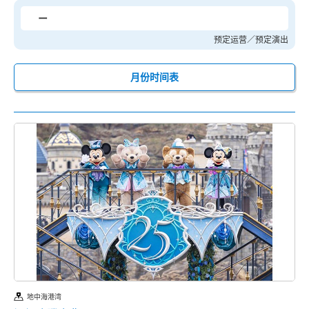
ー
预定运营／预定演出
月份时间表
地中海港湾