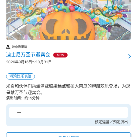
地中海港湾
迪士尼万圣节迎宾会
NEW
2026年9月16日～10月31日
港湾娱乐表演
米奇和伙伴们乘坐满载糖果糕点和硕大南瓜的游船欢乐登场，为您
呈献万圣节迎宾会。
演出时间：约15分钟
ー
预定运营／预定演出