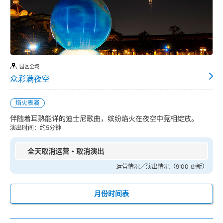
园区全域
众彩满夜空
焰火表演
伴随着耳熟能详的迪士尼歌曲，缤纷焰火在夜空中竞相绽放。
演出时间：约5分钟
全天取消运营・取消演出
运营情况／演出情况（9:00 更新）
月份时间表