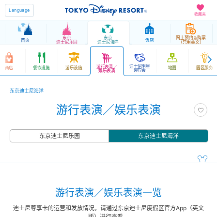
Language
收藏夹
东京
东京
网上预约＆购票
首页
饭店
迪士尼乐园
迪士尼海洋
（只用英文）
迪士尼明星
游行表演／
商店
餐饮设施
游乐设施
地图
园区服务
迎宾会
娱乐表演
东京迪士尼海洋
游行表演／娱乐表演
东京迪士尼乐园
东京迪士尼海洋
游行表演／娱乐表演一览
迪士尼尊享卡的运营和发放情况，请通过东京迪士尼度假区官方App（英文
版）进行查看。