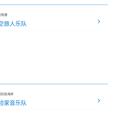
发现港
空旅人乐队
阿拉伯海岸
险家音乐队