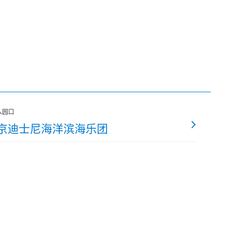
入园口
京迪士尼海洋滨海乐团