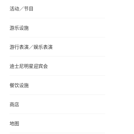
活动／节目
游乐设施
游行表演／娱乐表演
迪士尼明星迎宾会
餐饮设施
商店
地图