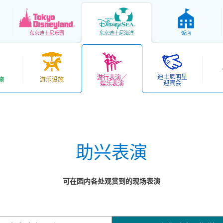
东京
迪士尼乐园
东京
迪士尼海洋
饭店
迪士尼明星
游行表演／
施
游乐设施
迎宾会
娱乐表演
助兴表演
可在园内各处观赏到的现场表演