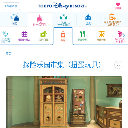
Language
收藏夹
东京
东京
网上预约＆购票
首页
饭店
迪士尼乐园
迪士尼海洋
（只用英文）
特别活动／
游行表演／
运营时间表
园区门票
餐饮设施
游乐设施
商店
精彩节目
娱乐表演
商店
探险乐园市集（扭蛋玩具）