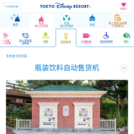
Language
收藏夹
东京
东京
网上预约＆购票
首页
饭店
迪士尼乐园
迪士尼海洋
（只用英文）
游行表演／
迪士尼明星
地图
交通指南
游园无障碍
帮助
园区服务
娱乐表演
迎宾会
东京迪士尼乐园
瓶装饮料自动售货机