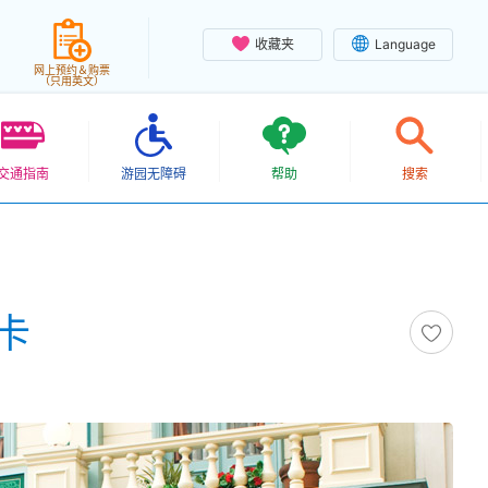
收藏夹
Language
网上预约＆购票
（只用英文）
交通指南
游园无障碍
帮助
搜索
卡