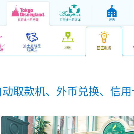
东京
迪士尼乐园
东京
迪士尼海洋
饭店
演／
迪士尼明星
地图
园区服务
演
迎宾会
自动取款机、外币兑换、信用