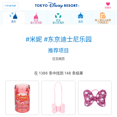
Language
收藏夹
东京
东京
网上预约＆购票
首页
饭店
迪士尼乐园
迪士尼海洋
（只用英文）
#米妮 #东京迪士尼乐园
推荐项目
日文网页
在 1386 条中找到
148
条
结果