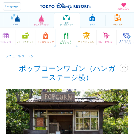
Language
お気に入り
東京
東京
HOME
ホテル
予約 / 購入
ディズニーランド
ディズニーシー
キャラクター
メニュー/
営カレンダー
パークチケット
グッズ/ショップ
アトラクション
パレード/ショー
グリーティン
レストラン
メニュー/レストラン
ポップコーンワゴン（ハンガ
ーステージ横）