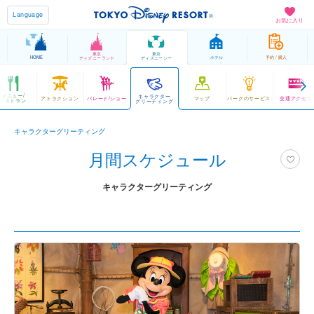
Language
お気に入り
東京
東京
HOME
ホテル
予約 / 購入
ディズニーランド
ディズニーシー
メニュー/
キャラクター
アトラクション
パレード/ショー
マップ
パークのサービス
交通アクセス
レストラン
グリーティング
キャラクターグリーティング
月間スケジュール
キャラクターグリーティング