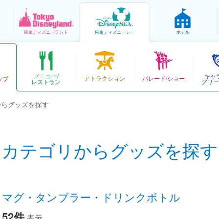
東京
ディズニーランド
東京
ディズニーシー
ホテル
メニュー/
キャ
アトラクション
パレード/ショー
ップ
レストラン
グリー
からグッズを探す
カテゴリからグッズを探す
マグ・タンブラー・ドリンクボトル
52件
表示