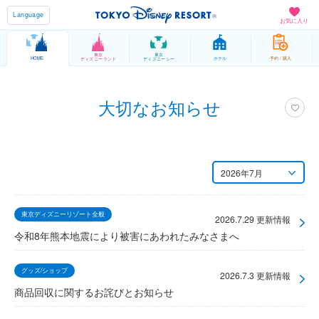
Language
お気に入り
東京
東京
HOME
ホテル
予約 / 購入
ディズニーランド
ディズニーシー
大切なお知らせ
2026年7月
月別
東京ディズニーリゾート全般
2026年7月
2026.7.29 更新情報
令和8年熊本地震により被害にあわれたみなさまへ
グッズ/ショップ
2026.7.3 更新情報
商品回収に関するお詫びとお知らせ