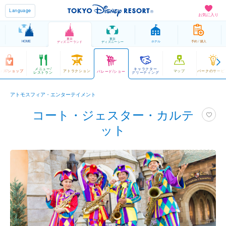
Language
お気に入り
東京
東京
HOME
ホテル
予約 / 購入
ディズニーランド
ディズニーシー
メニュー/
キャラクター
ッズ/ショップ
アトラクション
マップ
パークのサービ
パレード/ショー
レストラン
グリーティング
アトモスフィア・エンターテイメント
コート・ジェスター・カルテ
ット