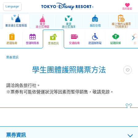
Language
我的最愛
東京
東京
線上預約＆購票
東京迪士尼度假區
飯店住宿
迪士尼樂園
迪士尼海洋
（只用英文）
遊園指南
營運時間表
交通指南
遊園無障礙
疑難排解
搜
票券資訊
票券資訊
學生團體護照購票方法
請洽詢各旅行社。
※票券有可能依營運狀況等因素而暫停銷售，敬請見諒。
票券資訊