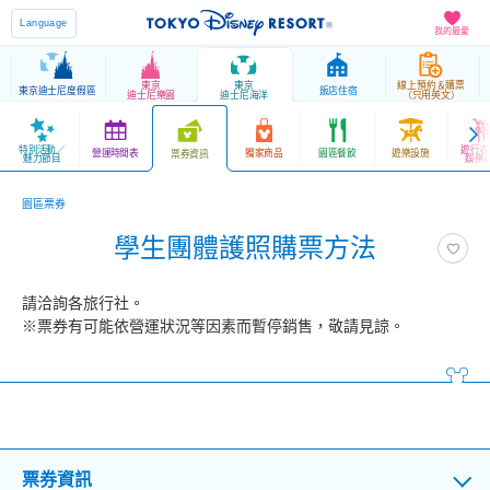
Language
我的最愛
東京
東京
線上預約＆購票
東京迪士尼度假區
飯店住宿
迪士尼樂園
迪士尼海洋
（只用英文）
特別活動／
遊行表
營運時間表
獨家商品
園區餐飲
遊樂設施
票券資訊
魅力節目
娛樂
園區票券
學生團體護照購票方法
請洽詢各旅行社。
※票券有可能依營運狀況等因素而暫停銷售，敬請見諒。
票券資訊