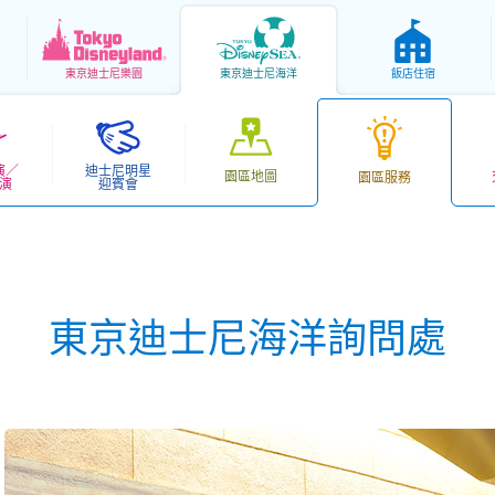
東京
迪士尼樂園
東京
迪士尼海洋
飯店住宿
演／
迪士尼明星
園區地圖
園區服務
演
迎賓會
東京迪士尼海洋詢問處