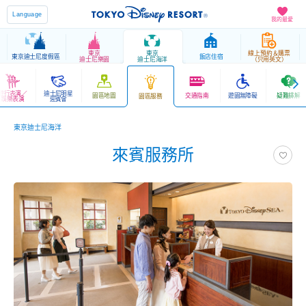
Language
我的最愛
東京
東京
線上預約＆購票
東京迪士尼度假區
飯店住宿
迪士尼樂園
迪士尼海洋
（只用英文）
遊行表演／
迪士尼明星
園區地圖
交通指南
遊園無障礙
疑難排解
園區服務
娛樂表演
迎賓會
東京迪士尼海洋
來賓服務所