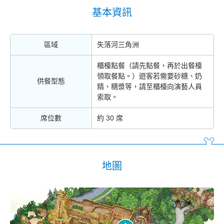
基本資訊
區域
失落河三角洲
櫃檯點餐（請先點餐，再於出餐檯
領取餐點。）遊客若需要砂糖、奶
供餐型態
精、糖漿等，請至櫃檯向演藝人員
索取。
席位數
約 30 席
地圖