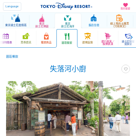
Language
我的最愛
東京
東京
線上預約＆購票
東京迪士尼度假區
飯店住宿
迪士尼樂園
迪士尼海洋
（只用英文）
遊行表演／
迪士尼明星
營運時間表
票券資訊
獨家商品
遊樂設施
園區餐飲
娛樂表演
迎賓會
園區餐飲
失落河小廚