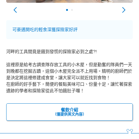
可豪邁開吃的輕食深獲探險家好評
河畔的工具間竟是餓到發慌的探險家必到之處?!
這裡原是給考古調查隊存放工具的小木屋，但是勤奮的隊員們一天
到晚都在挖掘古蹟，這個小木屋完全派不上用場。精明的廚師們於
是決定將這裡修建成食堂，讓大家可以就近找到食物！
在廚師的好手藝下，簡便的餐點美味可口、份量十足，讓忙著探索
遺跡的學者和探險家從此不怕餓肚子囉！
餐飲介紹
（僅提供英文內容）