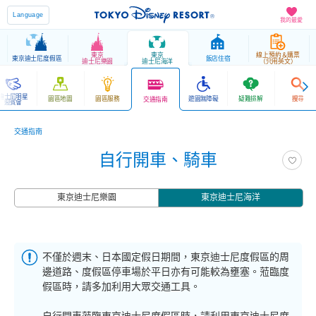
Language
我的最愛
東京
東京
線上預約＆購票
東京迪士尼度假區
飯店住宿
迪士尼樂園
迪士尼海洋
（只用英文）
迪士尼明星
園區地圖
園區服務
遊園無障礙
疑難排解
搜尋
交通指南
迎賓會
交通指南
自行開車、騎車
東京迪士尼樂園
東京迪士尼海洋
不僅於週末、日本國定假日期間，東京迪士尼度假區的周
邊道路、度假區停車場於平日亦有可能較為壅塞。蒞臨度
假區時，請多加利用大眾交通工具。