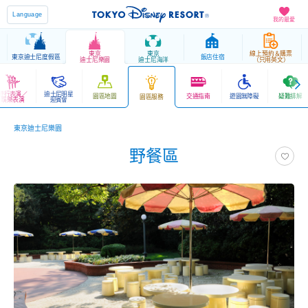
Language
我的最愛
東京
東京
線上預約＆購票
東京迪士尼度假區
飯店住宿
迪士尼樂園
迪士尼海洋
（只用英文）
遊行表演／
迪士尼明星
園區地圖
交通指南
遊園無障礙
疑難排解
園區服務
娛樂表演
迎賓會
東京迪士尼樂園
野餐區