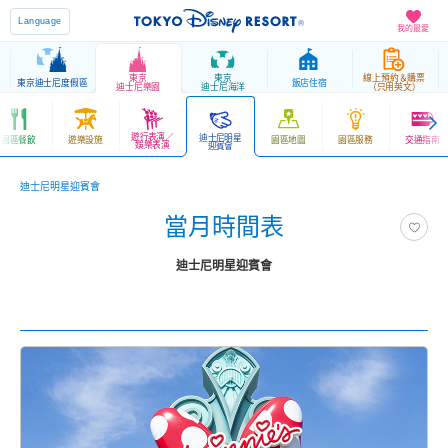
Language
我的最愛
東京
東京
線上預約＆購票
東京迪士尼度假區
飯店住宿
迪士尼樂園
迪士尼海洋
（只用英文）
遊行表演／
迪士尼明星
園區餐飲
遊樂設施
園區地圖
園區服務
交通指南
娛樂表演
迎賓會
迪士尼明星迎賓會
當月時間表
迪士尼明星迎賓會