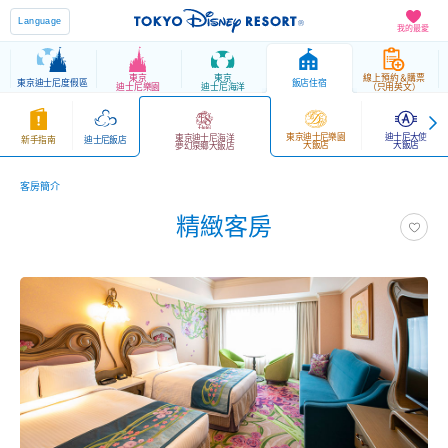
Language
我的最愛
東京
東京
線上預約＆購票
東京迪士尼度假區
飯店住宿
迪士尼樂園
迪士尼海洋
（只用英文）
東京迪士尼樂園
迪士尼大使
東京迪士尼海洋
新手指南
迪士尼飯店
大飯店
大飯店
夢幻泉鄉大飯店
客房簡介
精緻客房