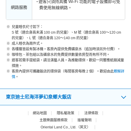
遊客只須持具備 Wi-Fi 功能的電子設備即可免
網路服務
費使用無線網路。
兒童睡衣尺寸如下：
S 號（適合身高未滿 100 cm 的兒童）、M 號（適合身高 100～120 cm
的兒童）、L 號（適合身高 120～140 cm 的兒童）
成人睡衣為兩件式。
各樓層皆設有製冰機。客房內提供免費礦泉水（追加時須另外付費）。
咖啡包、茶包組以及礦泉水的免費提供數量依房型而有所不同。
遊客若需手提紙袋，請洽演藝人員。為推動環保，歡迎一同響應紙類減量
措施。
客房內提供可攜離飯店的環保袋（每間客房每晚 2 個）。歡迎由此
瞭解詳
情
。
東京迪士尼海洋夢幻泉鄉大飯店
網站地圖
隱私權政策
法律條款
主題樂園服務條款
版權聲明
Oriental Land Co., Ltd.（英文）