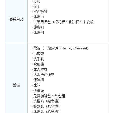
牙刷
梳子
室內拖鞋
沐浴巾
客房用品
生活用品包（棉花棒、化妝棉、束髮帶）
護膚組
沐浴劑
電視（一般頻道、Disney Channel）
毛巾類
洗手乳
吹風機
成人睡衣
溫水洗淨便座
保險櫃
設備
冰箱
快煮壺
免費咖啡包、茶包組
洗髮精（給皂機）
護髮乳（給皂機）
沐浴乳（給皂機）