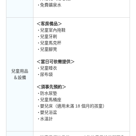
免費礦泉水
＜客房備品＞
兒童室內拖鞋
兒童牙刷
兒童馬克杯
兒童腳凳
＜當日可依需提供＞
兒童睡衣
兒童用品
尿布袋
＆設備
＜須事先預約＞
防水尿墊
兒童馬桶座
嬰兒床（適用未滿 18 個月的孩童）
嬰兒浴盆
水溫計