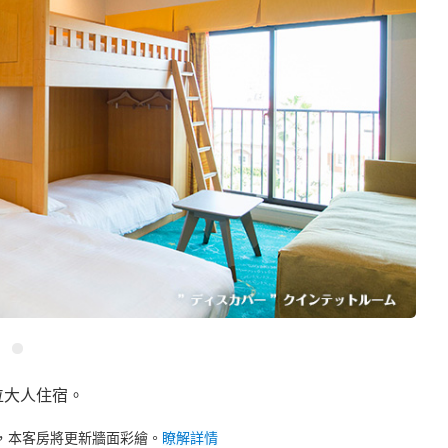
 位大人住宿。
1 日起，本客房將更新牆面彩繪。
瞭解詳情