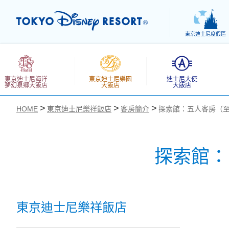
東京迪士尼度假區
東京迪士尼海洋
東京迪士尼樂園
迪士尼大使
夢幻泉鄉大飯店
大飯店
大飯店
HOME
東京迪士尼樂祥飯店
客房簡介
探索館：五人客房（至 20
探索館：五
お気に入り
東京迪士尼樂祥飯店