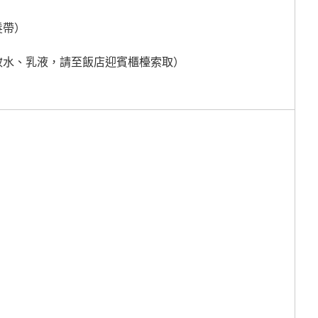
髮帶）
妝水、乳液，請至飯店迎賓櫃檯索取）
）