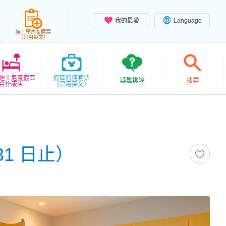
我的最愛
Language
線上預約＆購票
（只用英文）
迪士尼度假區
假區假期套票
疑難排解
搜尋
合作飯店
（只用英文）
31 日止）