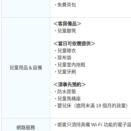
免費茶包
＜客房備品＞
兒童腳凳
＜當日可依需提供＞
兒童睡衣
尿布袋
兒童室內拖鞋
兒童用品＆設備
兒童牙刷
＜須事先預約＞
防水尿墊
兒童馬桶座
嬰兒床（適用未滿 18 個月的孩童）
遊客只須持具備 Wi-Fi 功能的電
網路服務