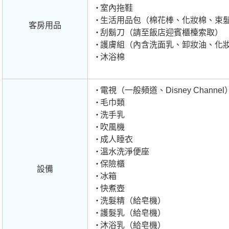
室內拖鞋
生活用品包（棉花棒、化妝棉、束
客房用品
刮鬍刀（請至飯店迎賓櫃檯索取）
護膚組（內含洗面乳、卸妝油、化
沐浴棉
電視（一般頻道、Disney Channel
毛巾類
洗手乳
吹風機
成人睡衣
溫水洗淨便座
保險櫃
設備
冰箱
快煮壺
洗髮精（給皂機）
護髮乳（給皂機）
沐浴乳（給皂機）