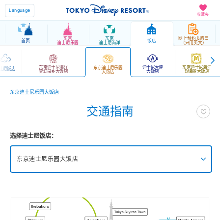
Language
收藏夹
东京
东京
网上预约＆购票
首页
饭店
迪士尼乐园
迪士尼海洋
（只用英文）
东京迪士尼海洋
迪士尼大使
东京迪士尼海洋
东京迪士尼乐园
士尼饭店
梦幻泉乡大饭店
大饭店
观海景大饭店
大饭店
东京迪士尼乐园大饭店
交通指南
选择迪士尼饭店：
东京迪士尼乐园大饭店
东京迪士尼海洋梦幻泉乡大饭店
东京迪士尼乐园大饭店