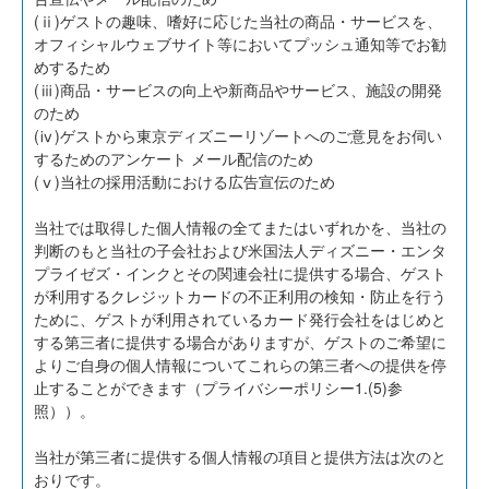
(ⅱ)ゲストの趣味、嗜好に応じた当社の商品・サービスを、
オフィシャルウェブサイト等においてプッシュ通知等でお勧
めするため
(ⅲ)商品・サービスの向上や新商品やサービス、施設の開発
のため
(ⅳ)ゲストから東京ディズニーリゾートへのご意見をお伺い
するためのアンケート メール配信のため
(ⅴ)当社の採用活動における広告宣伝のため
当社では取得した個人情報の全てまたはいずれかを、当社の
判断のもと当社の子会社および米国法人ディズニー・エンタ
プライゼズ・インクとその関連会社に提供する場合、ゲスト
が利用するクレジットカードの不正利用の検知・防止を行う
ために、ゲストが利用されているカード発行会社をはじめと
する第三者に提供する場合がありますが、ゲストのご希望に
よりご自身の個人情報についてこれらの第三者への提供を停
止することができます（プライバシーポリシー1.(5)参
照））。
当社が第三者に提供する個人情報の項目と提供方法は次のと
おりです。