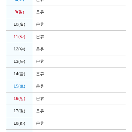
9(일)
운휴
10(월)
운휴
11(화)
운휴
12(수)
운휴
13(목)
운휴
14(금)
운휴
15(토)
운휴
16(일)
운휴
17(월)
운휴
18(화)
운휴