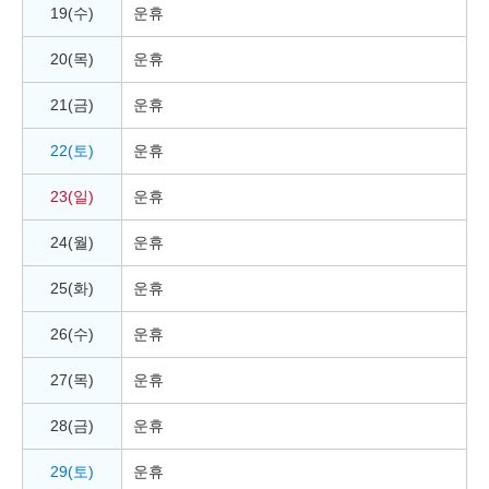
19(수)
운휴
20(목)
운휴
21(금)
운휴
22(토)
운휴
23(일)
운휴
24(월)
운휴
25(화)
운휴
26(수)
운휴
27(목)
운휴
28(금)
운휴
29(토)
운휴