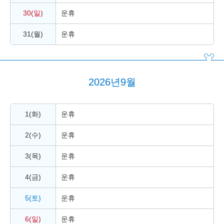
30(일)
운휴
31(월)
운휴
2026년9월
1(화)
운휴
2(수)
운휴
3(목)
운휴
4(금)
운휴
5(토)
운휴
6(일)
운휴