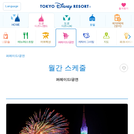
Language
즐겨찾기
도쿄
도쿄
예약/예매
HOME
호텔
디즈니랜드
디즈니씨
(영어)
상품/숍
메뉴/레스토랑
어트랙션
캐릭터 그리팅
지도
파크 서비스
퍼레이드/공연
퍼레이드/공연
월간 스케줄
퍼레이드/공연