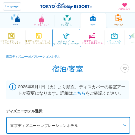
Language
お気に入り
東京
東京
HOME
ホテル
予約 / 購入
ディズニーランド
ディズニーシー
東京ディズニーシー・
東京ディズニーリゾート・
東京ディズニー
バケーション
東京ディズニー
ヘ
ホテルミラコスタ
トイ・ストーリーホテル
リゾート提携ホテル
パッケージ
セレブレーションホテル
東京ディズニーセレブレーションホテル
宿泊/客室
2026年9月1日（火）より順次、ディスカバーの客室アー
トが変更になります。詳細は
こちら
をご確認ください。
ディズニーホテル選択:
東京ディズニーセレブレーションホテル