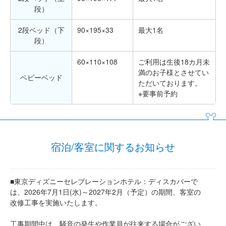
段）
2段ベッド（下
90×195×33
最大1名
段）
60×110×108
ご利用は生後18カ月未
満のお子様とさせてい
ベビーベッド
ただいております。
※要事前予約
宿泊/客室に関するお知らせ
■東京ディズニーセレブレーションホテル：ディスカバーで
は、2026年7月1日(水)～2027年2月（予定）の期間、客室の
改修工事を実施いたします。
工事期間中は、騒音の発生や作業員が往来する場合がござい