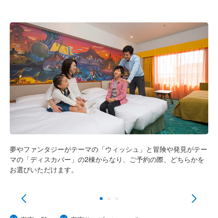
東京ディズニーシー・ファンタジースプリングス
ホテル
グランドシャトー
東京ディズニーシー・ファンタジースプリングス
ホテル
ファンタジーシャトー
東京ディズニーランドホテル
ディズニーアンバサダーホテル
東京ディズニーシー・ホテルミラコスタ
東
夢やファンタジーがテーマの「ウィッシュ」と冒険や発見がテー
東京ディズニーリゾート・トイ・ストーリーホテル
壁
マの「ディスカバー」の2棟からなり、ご予約の際、どちらかを
お
様
お選びいただけます。
を満
ま
東京ディズニーセレブレーションホテル