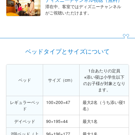
滞在中、客室ではディズニーチャンネル
がご視聴いただけます。
ベッドタイプとサイズについて
1台あたりの定員
※添い寝は小学生以下
ベッド
サイズ（cm）
のお子様が対象となり
ます。
レギュラーベッ
100×200×47
最大2名（うち添い寝1
ド
名）
デイベッド
90×195×44
最大1名
2段ベッド（上
96×196×177
最大1名