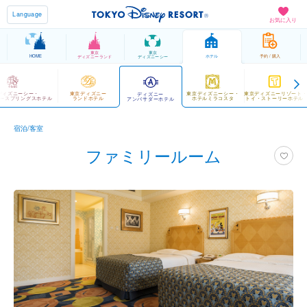
Language
お気に入り
東京
東京
HOME
ホテル
予約 / 購入
ディズニーランド
ディズニーシー
ディズニーシー・
東京ディズニー
東京ディズニーシー・
東京ディズニーリゾート
ディズニー
ースプリングスホテル
ランドホテル
ホテルミラコスタ
トイ・ストーリーホテル
アンバサダーホテル
宿泊/客室
ファミリールーム