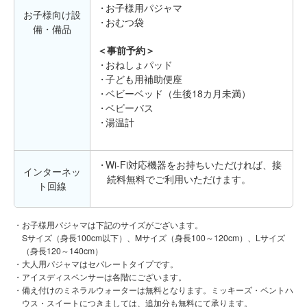
お子様用パジャマ
お子様向け設
おむつ袋
備・備品
＜事前予約＞
おねしょパッド
子ども用補助便座
ベビーベッド（生後18カ月未満）
ベビーバス
湯温計
Wi-Fi対応機器をお持ちいただければ、接
インターネッ
続料無料でご利用いただけます。
ト回線
お子様用パジャマは下記のサイズがございます。
Sサイズ（身長100cm以下）、Mサイズ（身長100～120cm）、Lサイズ
（身長120～140cm）
大人用パジャマはセパレートタイプです。
アイスディスペンサーは各階にございます。
備え付けのミネラルウォーターは無料となります。ミッキーズ・ペントハ
ウス・スイートにつきましては、追加分も無料にて承ります。