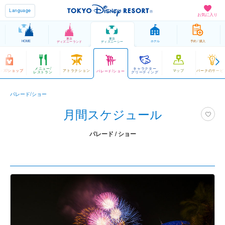
Language
お気に入り
東京
東京
HOME
ホテル
予約 / 購入
ディズニーランド
ディズニーシー
メニュー/
キャラクター
ッズ/ショップ
アトラクション
マップ
パークのサービ
パレード/ショー
レストラン
グリーティング
パレード/ショー
月間スケジュール
パレード / ショー