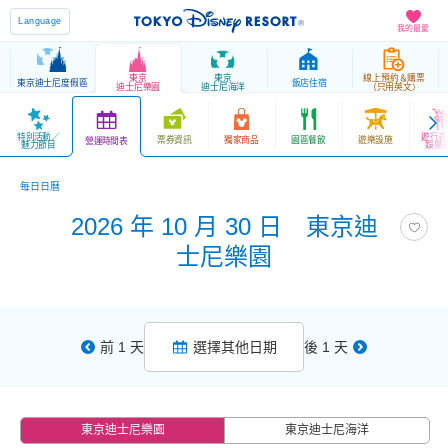
Language
我的最愛
東京
東京
線上預約＆購票
東京迪士尼度假區
飯店住宿
迪士尼樂園
迪士尼海洋
（只用英文）
特別活動／
遊行表
票券資訊
獨家商品
園區餐飲
遊樂設施
營運時間表
魅力節目
娛樂
每日日曆
2026 年 10 月 30 日 東京迪
士尼樂園
前 1 天
選擇其他日期
後 1 天
東京迪士尼樂園
東京迪士尼海洋