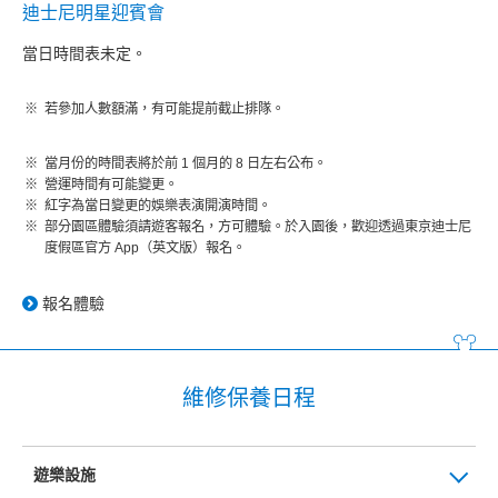
迪士尼明星迎賓會
當日時間表未定。
若參加人數額滿，有可能提前截止排隊。
當月份的時間表將於前 1 個月的 8 日左右公布。
營運時間有可能變更。
紅字為當日變更的娛樂表演開演時間。
部分園區體驗須請遊客報名，方可體驗。於入園後，歡迎透過東京迪士尼
度假區官方 App（英文版）報名。
報名體驗
維修保養日程
遊樂設施