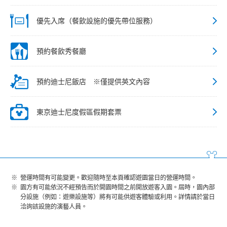
優先入席（餐飲設施的優先帶位服務）
預約餐飲秀餐廳
預約迪士尼飯店 ※僅提供英文內容
東京迪士尼度假區假期套票
營運時間有可能變更。歡迎隨時至本頁確認遊園當日的營運時間。
園方有可能依況不經預告而於開園時間之前開放遊客入園。屆時，園內部
分設施（例如：遊樂設施等）將有可能供遊客體驗或利用。詳情請於當日
洽詢該設施的演藝人員。