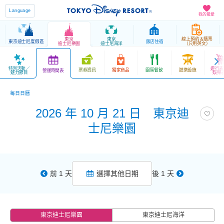
Language
我的最愛
東京
東京
線上預約＆購票
東京迪士尼度假區
飯店住宿
迪士尼樂園
迪士尼海洋
（只用英文）
特別活動／
遊行表
票券資訊
獨家商品
園區餐飲
遊樂設施
營運時間表
魅力節目
娛樂
每日日曆
2026 年 10 月 21 日 東京迪
士尼樂園
前 1 天
選擇其他日期
後 1 天
東京迪士尼樂園
東京迪士尼海洋