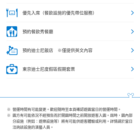
優先入席（餐飲設施的優先帶位服務）
預約餐飲秀餐廳
預約迪士尼飯店 ※僅提供英文內容
東京迪士尼度假區假期套票
營運時間有可能變更。歡迎隨時至本頁確認遊園當日的營運時間。
園方有可能依況不經預告而於開園時間之前開放遊客入園。屆時，園內部
分設施（例如：遊樂設施等）將有可能供遊客體驗或利用。詳情請於當日
洽詢該設施的演藝人員。