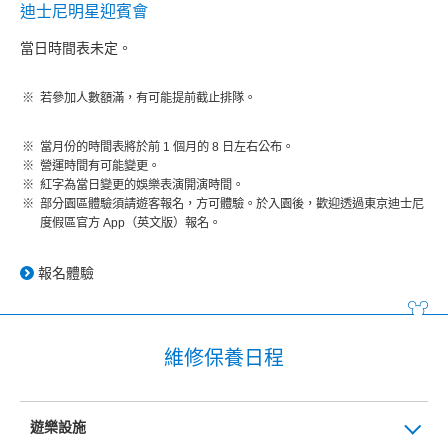
迪士尼明星迎賓會
當日時間表未定。
若參加人數額滿，有可能提前截止排隊。
當月份的時間表將於前 1 個月的 8 日左右公布。
營運時間有可能變更。
紅字為當日變更的娛樂表演開演時間。
部分園區體驗須請遊客報名，方可體驗。於入園後，歡迎透過東京迪士尼
度假區官方 App（英文版）報名。
報名體驗
維修保養日程
遊樂設施