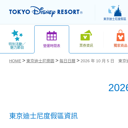
東京迪士尼度假區
特別活動／
票券資訊
獨家商品
營運時間表
魅力節目
HOME
東京迪士尼樂園
每日日曆
2026 年 10 月 5 日 
20
お気に入り
東京迪士尼度假區資訊