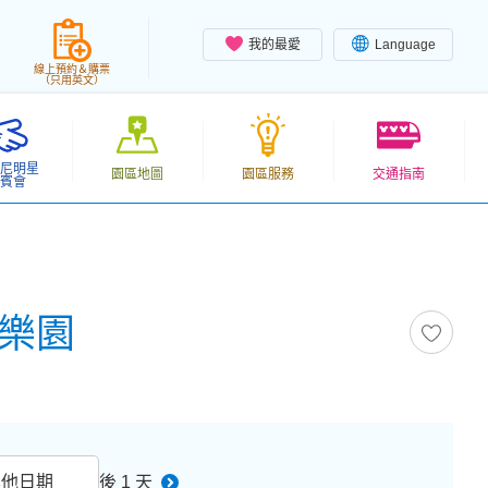
我的最愛
Language
線上預約＆購票
（只用英文）
尼明星
園區地圖
園區服務
交通指南
賓會
尼樂園
其他日期
後 1 天