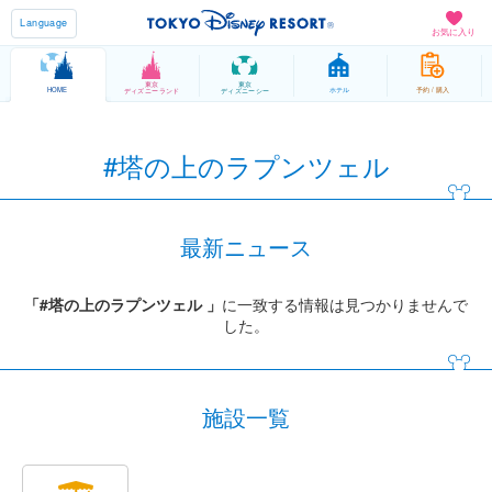
Language
お気に入り
東京
東京
HOME
ホテル
予約 / 購入
ディズニーランド
ディズニーシー
#塔の上のラプンツェル
最新ニュース
「#塔の上のラプンツェル 」
に一致する情報は見つかりませんで
した。
施設一覧