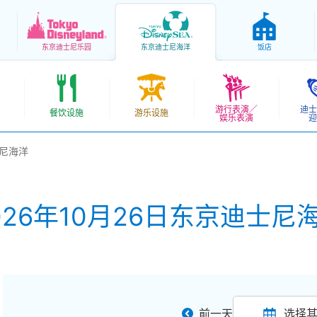
东京
迪士尼乐园
东京
迪士尼海洋
饭店
游行表演／
迪士
餐饮设施
游乐设施
娱乐表演
迎
士尼海洋
026年10月26日东京迪士尼
前一天
选择