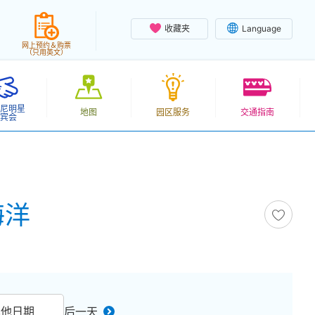
收藏夹
Language
网上预约＆购票
（只用英文）
尼明星
地图
园区服务
交通指南
宾会
海洋
其他日期
后一天