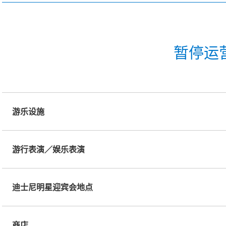
暂停运
游乐设施
游行表演／娱乐表演
迪士尼明星迎宾会地点
商店