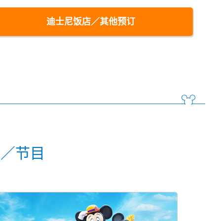
迪士尼饭店／其他预订
动／节目