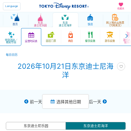
Language
收藏夹
东京
东京
网上预约＆购票
首页
饭店
迪士尼乐园
迪士尼海洋
（只用英文）
特别活动／
游行表
园区门票
商店
餐饮设施
游乐设施
运营时间表
精彩节目
娱乐
每日日历
2026年10月21日东京迪士尼海
洋
前一天
选择其他日期
后一天
东京迪士尼乐园
东京迪士尼海洋