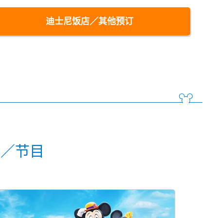
迪士尼饭店／其他预订
动／节目