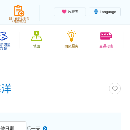
收藏夹
Language
网上预约＆购票
（只用英文）
尼明星
地图
园区服务
交通指南
宾会
海洋
其他日期
后一天