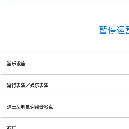
暂停运
游乐设施
游行表演／娱乐表演
迪士尼明星迎宾会地点
商店