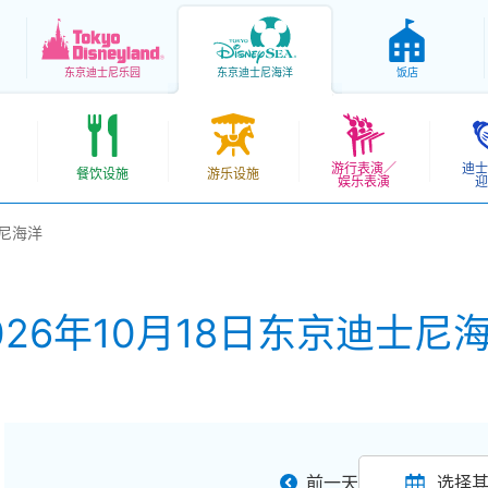
东京
迪士尼乐园
东京
迪士尼海洋
饭店
游行表演／
迪士
餐饮设施
游乐设施
娱乐表演
迎
士尼海洋
026年10月18日东京迪士尼
前一天
选择