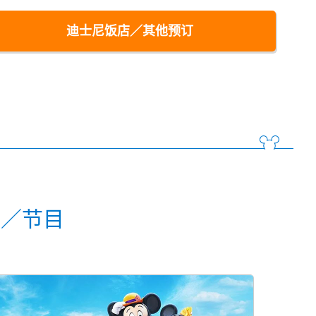
迪士尼饭店／其他预订
动／节目