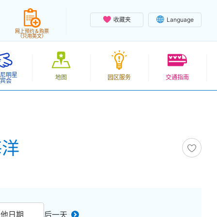
收藏夹
Language
网上预约＆购票
（只用英文）
尼明星
地图
园区服务
交通指南
宾会
海洋
其他日期
后一天