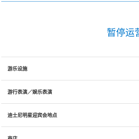
暂停运
游乐设施
游行表演／娱乐表演
迪士尼明星迎宾会地点
商店