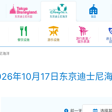
东京
迪士尼乐园
东京
迪士尼海洋
饭店
游行表演／
迪士
餐饮设施
游乐设施
娱乐表演
迎
士尼海洋
026年10月17日东京迪士尼
前一天
选择