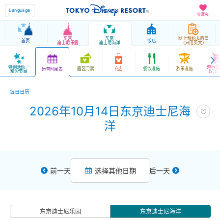
Language
收藏夹
东京
东京
网上预约＆购票
首页
饭店
迪士尼乐园
迪士尼海洋
（只用英文）
特别活动／
游行表
园区门票
商店
餐饮设施
游乐设施
运营时间表
精彩节目
娱乐
每日日历
2026年10月14日东京迪士尼海
洋
前一天
选择其他日期
后一天
东京迪士尼乐园
东京迪士尼海洋