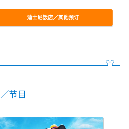
迪士尼饭店／其他预订
动／节目