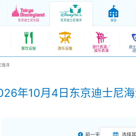
东京
迪士尼乐园
东京
迪士尼海洋
饭店
游行表演／
迪士
餐饮设施
游乐设施
娱乐表演
迎
尼海洋
026年10月4日东京迪士尼
前一天
选择