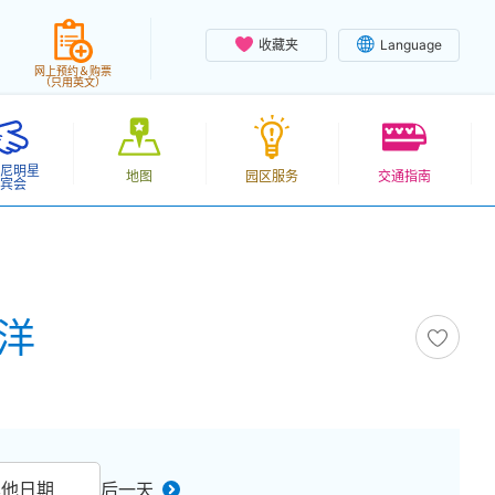
收藏夹
Language
网上预约＆购票
（只用英文）
尼明星
地图
园区服务
交通指南
宾会
海洋
其他日期
后一天