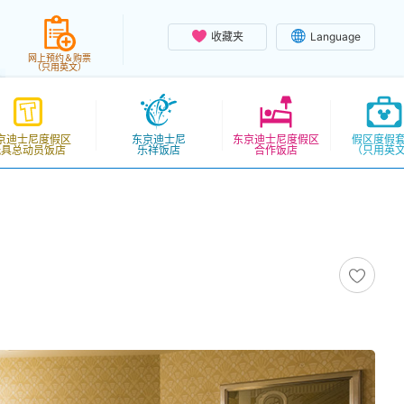
收藏夹
Language
网上预约＆购票
（只用英文）
京迪士尼度假区
东京迪士尼
东京迪士尼度假区
假区度假
玩具总动员饭店
乐祥饭店
合作饭店
（只用英