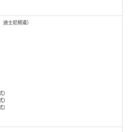
、迪士尼频道）
式）
式）
式）