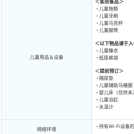
＜客房备品＞
儿童拖鞋
儿童牙刷
儿童马克杯
儿童脚凳
＜以下物品请于入
儿童睡衣
儿童用品＆设备
纸尿裤袋
＜提前预订＞
隔尿垫
儿童辅助马桶圈
婴儿床（仅供未
儿童浴缸
水温计
持有Wi-Fi设
网络环境