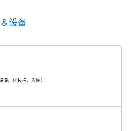
品＆设备
棉棒、化妆棉、发圈）