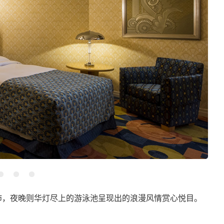
沛，夜晚则华灯尽上的游泳池呈现出的浪漫风情赏心悦目。