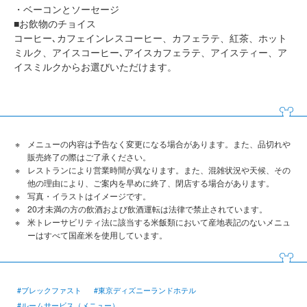
・ベーコンとソーセージ
■お飲物のチョイス
コーヒー､カフェインレスコーヒー、カフェラテ、紅茶、ホット
ミルク、アイスコーヒー､アイスカフェラテ、アイスティー、ア
イスミルクからお選びいただけます。
メニューの内容は予告なく変更になる場合があります。また、品切れや
販売終了の際はご了承ください。
レストランにより営業時間が異なります。また、混雑状況や天候、その
他の理由により、ご案内を早めに終了、閉店する場合があります。
写真・イラストはイメージです。
20才未満の方の飲酒および飲酒運転は法律で禁止されています。
米トレーサビリティ法に該当する米飯類において産地表記のないメニュ
ーはすべて国産米を使用しています。
#ブレックファスト
#東京ディズニーランドホテル
#ルームサービス（メニュー）