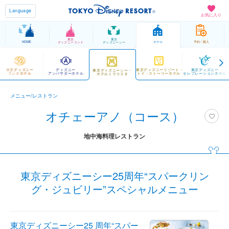
Language
お気に入り
東京
東京
HOME
ホテル
予約 / 購入
ディズニーランド
ディズニーシー
東京ディズニー
ディズニー
東京ディズニーリゾート・
東京ディズニー
東京ディズニーシー・
ランドホテル
アンバサダーホテル
トイ・ストーリーホテル
セレブレーションホテル
ホテルミラコスタ
メニュー/レストラン
オチェーアノ（コース）
地中海料理レストラン
東京ディズニーシー25周年“スパークリン
グ・ジュビリー”スペシャルメニュー
東京ディズニーシー25 周年“スパー