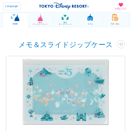
Language
お気に入り
東京
東京
HOME
ホテル
予約 / 購入
ディズニーランド
ディズニーシー
メモ＆スライドジップケース