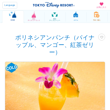
Language
お気に入り
東京
東京
HOME
ホテル
予約 / 購入
ディズニーランド
ディズニーシー
ポリネシアンパンチ（パイナ
ップル、マンゴー、紅茶ゼリ
ー）