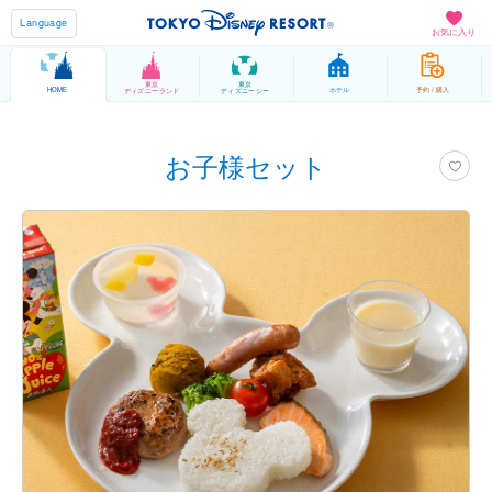
Language
お気に入り
東京
東京
HOME
ホテル
予約 / 購入
ディズニーランド
ディズニーシー
お子様セット