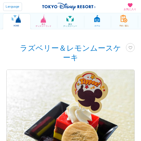
Language
お気に入り
東京
東京
HOME
ホテル
予約 / 購入
ディズニーランド
ディズニーシー
ラズベリー＆レモンムースケ
ーキ